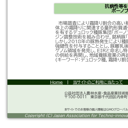
抗病性等を
ボーノ
市場調査により霜降り割合の高い種
体上の霜降りに関連する量的形質遺
を有するデュロック種豚集団「ボーノ
ジン調整技術を組み合わせ，銘柄豚「
しかし2018年の豚熱発生により
強健性を付与することとし，豚離乳
ゲノム領域を発見し，EIRと命名し
の供給を再開し，地域養豚産業の再建
(キーワード：デュロック種，霜降り割
Home
|
当サイトのご利用に当たって
公益社団法人農林水産・食品産業技術
〒100-0011 東京都千代田区内幸町
本サイトでのお客様の個人情報はGMOグローバル
Copyright (C) Japan Association for Techno-innovati