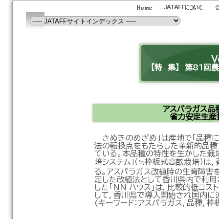
V
【特 集】 第81
アスパラガス品
省力安定生産
さぬきのめざめ」は産地で「品種に
法の転換点をもたらした革新的品種
ている。本品種の特性を生かした栽
培システム」（≒枠板式高畝栽培）は
る。アスパラガス改植時の生育障害を
定した改植法として香川県内で利用
した「NN ハウス」は，比較的低コ
して，香川県で導入開始され国内に
(キーワード：アスパラガス，品種，枠