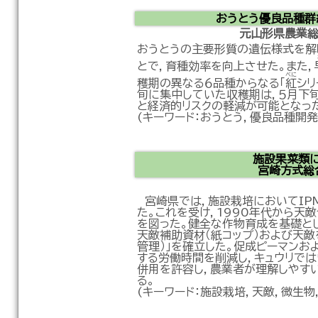
おうとう優良品種群
元山形県農業
おうとうの主要形質の遺伝様式を解
とで，育種効率を向上させた。また，
べに
穫期の異なる６品種からなる「
紅
シリ
旬に集中していた収穫期は，５月下
と経済的リスクの軽減が可能となっ
(キーワード：おうとう，優良品種開発
施設果菜類
宮崎方式総
宮崎県では，施設栽培においてIP
た。これを受け，1990年代から天
を図った。健全な作物育成を基礎と
天敵補助資材（紙コップ）および天敵
管理）」を確立した。促成ピーマン
する労働時間を削減し，キュウリで
併用を許容し，農業者が理解しやす
る。
(キーワード：施設栽培，天敵，微生物，