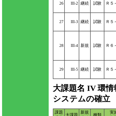
26
III-2
継続
試験
Ｒ５
27
III-3
継続
試験
Ｒ５
28
III-4
新規
試験
Ｒ６
29
III-5
継続
試験
Ｒ５
大課題名 IV 
システムの確立
課題
新規
実
大課題
種類