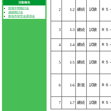
活動報告
現地中間検討会
継続
試験
Ｒ５
2
I-2
成績検討会
新稲作研究会講演会
3
I-3
継続
試験
Ｒ５
継続
試験
Ｒ５
4
I-4
継続
試験
Ｒ５
5
I-5
新規
試験
Ｒ６
6
I-6
継続
試験
Ｒ５
7
I-7