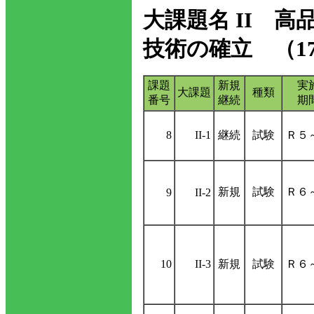
大課題名 II 
技術の確立 （1
課題
新規
実
大課題
種類
番号
継続
期
8
II-1
継続
試験
Ｒ５
新規
試験
Ｒ６
9
II-2
10
II-3
新規
試験
Ｒ６