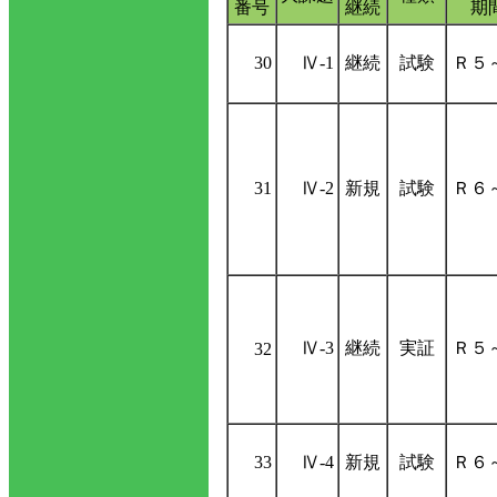
番号
継続
期
30
Ⅳ-1
継続
試験
Ｒ５
31
Ⅳ-2
新規
試験
Ｒ６
Ⅳ-3
継続
実証
Ｒ５
32
33
Ⅳ-4
新規
試験
Ｒ６